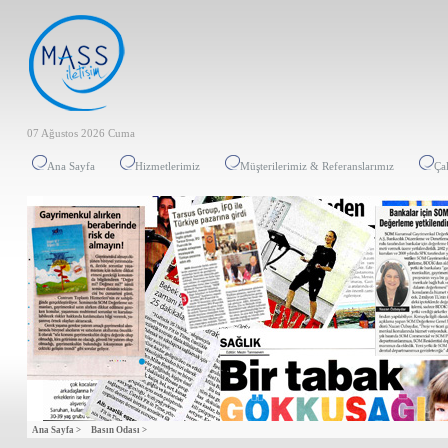
07 Ağustos 2026 Cuma
Ana Sayfa
Hizmetlerimiz
Müşterilerimiz & Referanslarımız
Ça
Ana Sayfa >
Basın Odası >