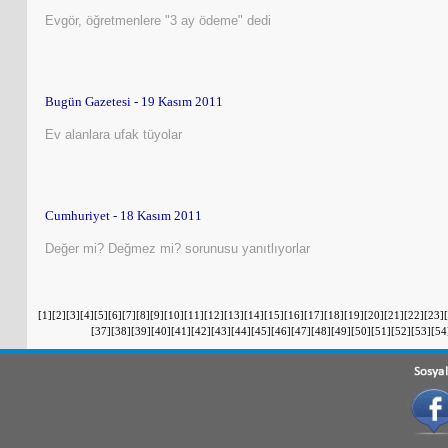
Evgör, öğretmenlere "3 ay ödeme" dedi
Bugün Gazetesi - 19 Kasım 2011
Ev alanlara ufak tüyolar
Cumhuriyet - 18 Kasım 2011
Değer mi? Değmez mi? sorunusu yanıtlıyorlar
[
1
][
2
][
3
][
4
][
5
][
6
][
7
][
8
][
9
][
10
][
11
][
12
][
13
][
14
][
15
][
16
][
17
][
18
][
19
][
20
][
21
][
22
][
23
][
[
37
][
38
][
39
][
40
][
41
][
42
][
43
][
44
][
45
][
46
][
47
][
48
][
49
][
50
][
51
][
52
][
53
][
54