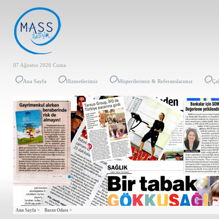
07 Ağustos 2026 Cuma
Ana Sayfa
Hizmetlerimiz
Müşterilerimiz & Referanslarımız
Ça
Ana Sayfa >
Basın Odası >