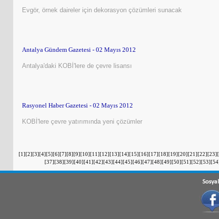
Evgör, örnek daireler için dekorasyon çözümleri sunacak
Antalya Gündem Gazetesi - 02 Mayıs 2012
Antalya'daki KOBİ'lere de çevre lisansı
Rasyonel Haber Gazetesi - 02 Mayıs 2012
KOBİ'lere çevre yatırımında yeni çözümler
[
1
][
2
][
3
][
4
][
5
][
6
][
7
][
8
][
9
][
10
][
11
][
12
][
13
][
14
][
15
][
16
][
17
][
18
][
19
][
20
][
21
][
22
][
23
][
[
37
][
38
][
39
][
40
][
41
][
42
][
43
][
44
][
45
][
46
][
47
][
48
][
49
][
50
][
51
][
52
][
53
][
54