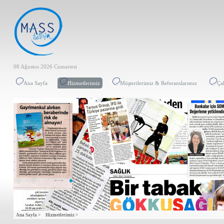
08 Ağustos 2026 Cumartesi
Ana Sayfa
Hizmetlerimiz
Müşterilerimiz & Referanslarımız
Ça
Ana Sayfa >
Hizmetlerimiz >